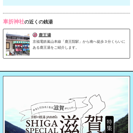
車折神社
の近くの銭湯
鹿王湯
京福電鉄嵐山本線「鹿王院駅」から南へ徒歩３分くらいに
ある鹿王湯をご紹介します。