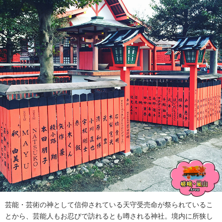
芸能・芸術の神として信仰されている天守受売命が祭られているこ
とから、芸能人もお忍びで訪れるとも噂される神社。境内に所狭し