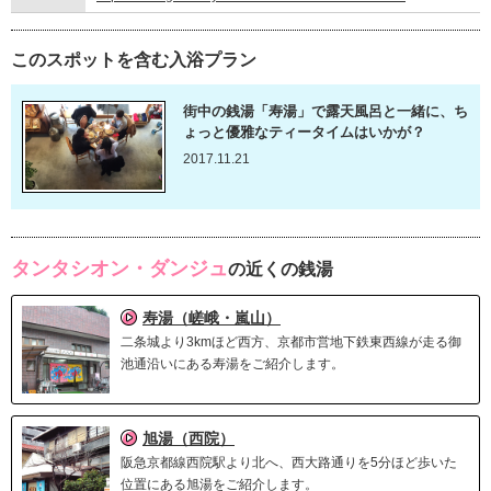
このスポットを含む入浴プラン
街中の銭湯「寿湯」で露天風呂と一緒に、ち
ょっと優雅なティータイムはいかが？
2017.11.21
タンタシオン・ダンジュ
の近くの銭湯
寿湯（嵯峨・嵐山）
二条城より3kmほど西方、京都市営地下鉄東西線が走る御
池通沿いにある寿湯をご紹介します。
旭湯（西院）
阪急京都線西院駅より北へ、西大路通りを5分ほど歩いた
位置にある旭湯をご紹介します。