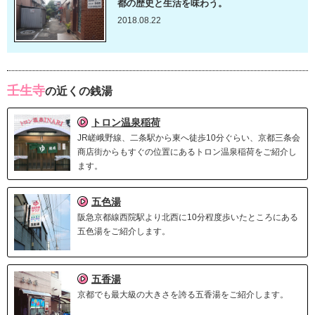
都の歴史と生活を味わう。
2018.08.22
壬生寺
の近くの銭湯
トロン温泉稲荷
JR嵯峨野線、二条駅から東へ徒歩10分ぐらい、京都三条会
商店街からもすぐの位置にあるトロン温泉稲荷をご紹介し
ます。
五色湯
阪急京都線西院駅より北西に10分程度歩いたところにある
五色湯をご紹介します。
五香湯
京都でも最大級の大きさを誇る五香湯をご紹介します。