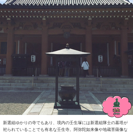
新選組ゆかりの寺でもあり、境内の壬生塚には新選組隊士の墓塔が
祀られていることでも有名な壬生寺。阿弥陀如来像や地蔵菩薩像な