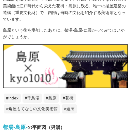
美術館
は江戸時代から栄えた花街・島原に残る、唯一の揚屋建築の
遺構（重要文化財）で、内部は当時の文化を紹介する美術館となっ
ています。
島原という街を堪能したあとに、都湯-島原-に浸かってみてはいか
がでしょうか。
#index
#千鳥湯
#島原
#花街
#角屋もてなしの文化美術館
#遊廓
都湯-島原-
の平面図（男湯）