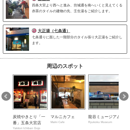
四条大宮より西へと進み、坊城通を南へいくと見えてくる
赤茶のタイルの建物の先、壬生湯をご紹介します。
大正湯（七条通）
七条通りに面した一階部分のタイル張り大正湯をご紹介し
ます。
周辺のスポット
所
炭焼やきとり「一
マルニカフェ
龍谷ミュージアム
レ
番」五条大宮店
Malni Cafe
Ryukoku Museum
九
Yakitori Ichiban Gojo
Ku