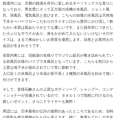
銭湯内には、京都の銭湯を存分に楽しめるオーソドックスな造りに
なっており、男女壁にそって正方形の浴槽が水風呂、ジェット風
呂、深風呂、電気風呂と並びます。
こちらの自慢の水風呂は天然地
下水オーバーフローこだわりのライオン口から贅沢にかけ流し！軟
らかい水質は肌あたりがとても優しいです。
また脱衣所につきだし
た小ぶりなサウナがあり、身をかがめて入らないといけないそのサ
イズは、まるで奥ゆかしいお茶室を連想します。自然とお客同士の
会話が生まれそうです。
浴室内奥には、旧銭湯の名残りでラジウム鉱石が敷き詰められてい
る岩風呂仕様のバイブラ水風呂となっています。こちらも蛇口から
上質な地下水が放出されていて常に新鮮です。
入口近くの水風呂より水温が若干高く２種類の水風呂を好みで使い
分けができます。
そして、皆様石鹸さんの上質なボディソープ、シャンプー、コンデ
ィショナーが完備されているので、タオル１つで気軽に行けるのも
嬉しいポイント。さらにドライヤーも無料！
周辺には、日本最初の公許の遊郭のあったところであるため、当時
の面影を残す建物がちらほら見えます。特に、
角屋もてなしの文化