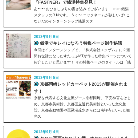
『FASTNER』で銭湯特集発見！
あ〜〜 おひさしぶりの書き込みでございます.....m m 銭湯
スタッフのR.Nです。 うぅ〜 ニックネームが欲しいぜ♪ こ
ないだのインターンシップ銭湯スタ
2013年9月 9日
銭湯でキレイになろう特集ページ制作秘話
今回はインターンシップで、「株式会社エクザム」に２週
間お世話になったすたっふMTが作った特集ページについて
紹介したいと思います！ その特集ページのタイトルは「銭
2013年9月 5日
京都岡崎レッドカーペット2013が開催されま
す！
京都を代表する文化交流ゾーン京都岡崎。 平安神宮をはじ
め、京都市美術館、京都国立近代美術館といった文化施
設、京都市動物園や琵琶湖疏水さらには南禅寺といった観
光ス
2013年9月 4日