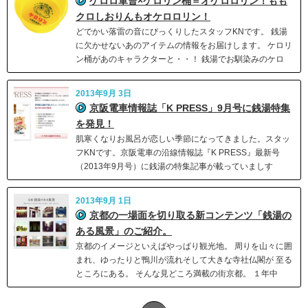
ケロロ軍曹×ケロリン桶＝オケロロリン！もも
クロしおりんもオケロロリン！
どでかい落雷の音にびっくりしたスタッフKNです。 銭湯
に欠かせないあのアイテムの情報をお届けします。 ケロリ
ン桶があのキャラクターと・・！ 銭湯でお馴染みのケロ
2013年9月 3日
京阪電車情報誌「K PRESS」9月号に銭湯特集
を発見！
肌寒くなりお風呂が恋しい季節になってきました。スタッ
フKNです。京阪電車の沿線情報誌『K PRESS』最新号
（2013年9月号）に銭湯の特集記事が載っていましす
2013年9月 1日
京都の一場面を切り取る新コンテンツ「銭湯の
ある風景」のご紹介。
京都のイメージといえばやっぱり観光地。 周りを山々に囲
まれ、ゆったりと鴨川が流れそして大きな寺社仏閣が 至る
ところにある。 そんな見どころ満載の街京都。 １年中