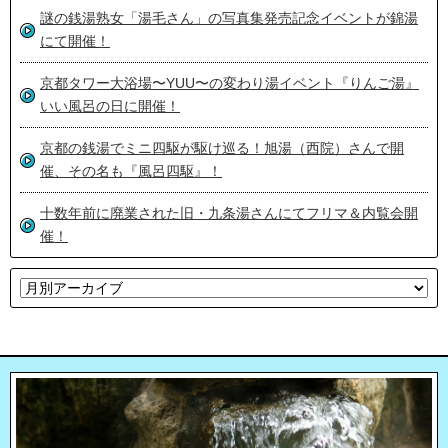
謎の銭湯熟女「湯毛さん」の写真集発売記念イベントが錦湯
にて開催！
京都タワー大浴場〜YUU〜の変わり湯イベント『りんご湯』
いい風呂の日に開催！
京都の銭湯でミニ四駆が駆け巡る！旭湯（西院）さんで開
催、その名も『風呂四駆』！
十数年前に廃業された旧・九条湯さんにてフリマ＆内覧会開
催！