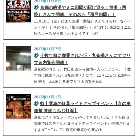
2017年11月 8日
京都の銭湯でミニ四駆が駆け巡る！旭湯（西
院）さんで開催、その名も『風呂四駆』！
11月10日（金）にまた旭湯（西院）さんでオモローなイベ
ントが！！ その名も『風呂四駆』(ﾟＡﾟ;)ｺﾞｸﾘ 銭湯にミニ四
駆のコースが再現されるようです（汗）
2017年11月 7日
十数年前に廃業された旧・九条湯さんにてフリ
マ＆内覧会開催！
京都駅の向こう、竹田街道から路地へ入ったところ。 十数
年前に廃業された旧九条湯さんにて、11月11日(土)13時〜
日没頃、♨️♨️旧九条湯フリマ＆内覧会♨️♨️
2017年11月 1日
叡山電車の紅葉ライトアップイベント【京の奥
座敷 貴船もみじ灯篭】
京都にステキなシーズンがやってきましたね♪ 今年も叡山
電車ではステキな紅葉ライトアップイベントが開催されま
すよ♪(*˘︶˘*).｡.:*♡ 叡電の車窓から眺める