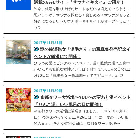
満載のwebサイト『サウナイキタイ』ご紹介！
昨今、銭湯を取り上げたサイトもだいぶ増えているように
思いますが、サウナを探せる！楽しめる！サウナがもっと
好きになるというサウナポータルサイトがオープンしたよ
うで
2017年11月21日
謎の銭湯熟女「湯毛さん」の写真集発売記念イ
ベントが錦湯にて開催！
ひっつめ髪にピンクのヘアバンド、曇り眼鏡に濡れた背中
がなんとも妖艶な女性といえば！ 昨年"いいふろの日"の11
月26日に「銭湯熟女～錦湯編～」でデビューされた謎
2017年11月20日
京都タワー大浴場〜YUU〜の変わり湯イベント
『りんご湯』いい風呂の日に開催！
※京都タワー大浴場は閉業されました。（2021年6月30
日） 今週末やってくる11月26日は、年に一度の『いい風
呂の日』。 そんな特別な日に「京都タワー大浴場〜