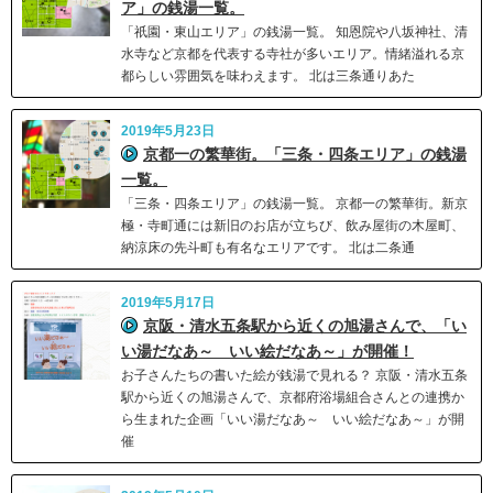
ア」の銭湯一覧。
「祇園・東山エリア」の銭湯一覧。 知恩院や八坂神社、清
水寺など京都を代表する寺社が多いエリア。情緒溢れる京
都らしい雰囲気を味わえます。 北は三条通りあた
2019年5月23日
京都一の繁華街。「三条・四条エリア」の銭湯
一覧。
「三条・四条エリア」の銭湯一覧。 京都一の繁華街。新京
極・寺町通には新旧のお店が立ちび、飲み屋街の木屋町、
納涼床の先斗町も有名なエリアです。 北は二条通
2019年5月17日
京阪・清水五条駅から近くの旭湯さんで、「い
い湯だなあ～ いい絵だなあ～」が開催！
お子さんたちの書いた絵が銭湯で見れる？ 京阪・清水五条
駅から近くの旭湯さんで、京都府浴場組合さんとの連携か
ら生まれた企画「いい湯だなあ～ いい絵だなあ～」が開
催