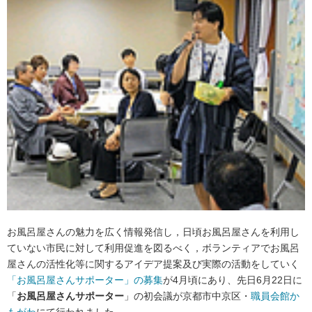
お風呂屋さんの魅力を広く情報発信し，日頃お風呂屋さんを利用し
ていない市民に対して利用促進を図るべく，ボランティアでお風呂
屋さんの活性化等に関するアイデア提案及び実際の活動をしていく
「お風呂屋さんサポーター」の募集
が4月頃にあり、先日6月22日に
「
お風呂屋さんサポーター
」の初会議が京都市中京区・
職員会館か
もがわ
にて行われました。