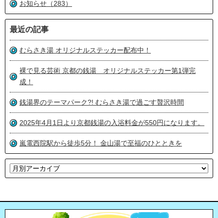
お知らせ（283）
最近の記事
むらさき湯 オリジナルステッカー配布中！
裸で見る芸術 京都の銭湯 オリジナルステッカー第1弾完
成！
銭湯界のテーマパーク?! むらさき湯で過ごす贅沢時間
2025年4月1日より京都銭湯の入浴料金が550円になります。
嵐電西院駅から徒歩5分！ 金山湯で至福のひとときを