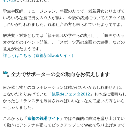
学生や医師、ミュージシャン、年配の方まで、老若男女とりまぜて
いろいろな層で男女３０人が集い、今後の銭湯についてのアツイ話
し合いが行われました。銭湯組合の方も来られていたようですよ。
解決案・対策としては「親子連れや学生らの割引」、「映画やカラ
オケなどのイベント開催」、「スポーツ系の企画との連携」などの
意見が出たようです。
詳しくはこちら（京都新聞webサイト）
全力でサポーターの会の動向をお伝えします
何か催し物とのコラボレーションは確かにいいかもしれませんね。
こないだとりあげていた「
銭湯deフェスタ2012
」も本当に素晴らし
かったし！ランステを展開されればいいな～なんて思いの方もいら
っしゃりました。
これからも「
京都の銭湯サイト
」では全面的に銭湯を盛り上げてい
く動きにアンテナを張ってピックアップしてWebで取り上げさせて