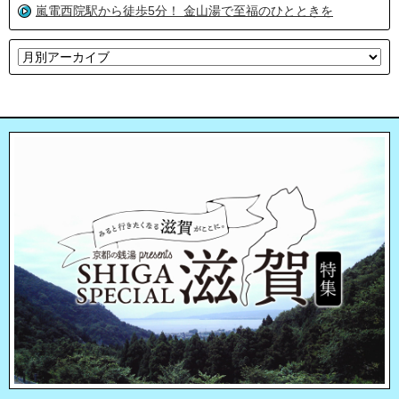
嵐電西院駅から徒歩5分！ 金山湯で至福のひとときを