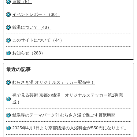
連載（5）
イベントレポート（30）
銭湯について（48）
このサイトについて（44）
お知らせ（283）
最近の記事
むらさき湯 オリジナルステッカー配布中！
裸で見る芸術 京都の銭湯 オリジナルステッカー第1弾完
成！
銭湯界のテーマパーク?! むらさき湯で過ごす贅沢時間
2025年4月1日より京都銭湯の入浴料金が550円になります。