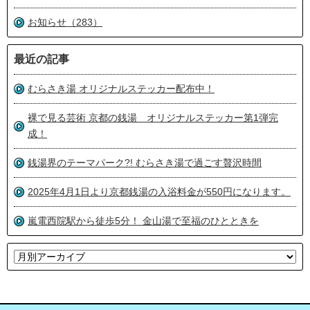
お知らせ（283）
最近の記事
むらさき湯 オリジナルステッカー配布中！
裸で見る芸術 京都の銭湯 オリジナルステッカー第1弾完
成！
銭湯界のテーマパーク?! むらさき湯で過ごす贅沢時間
2025年4月1日より京都銭湯の入浴料金が550円になります。
嵐電西院駅から徒歩5分！ 金山湯で至福のひとときを