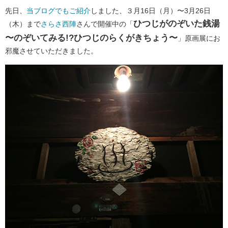
先日、
当ブログでもご紹介
しました、３月16日（月）〜3月26日
ひつじがのぞいた銭湯
（木）まで
さらさ西陣
さんで開催中の「
〜のぞいてみる!?ひつじのらくがきちょう〜
」原画展にお
邪魔させていただきました。