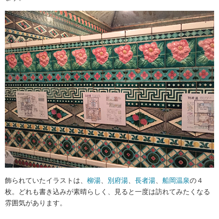
飾られていたイラストは、
柳湯
、
別府湯
、
長者湯
、
船岡温泉
の４
枚。どれも書き込みが素晴らしく、見ると一度は訪れてみたくなる
雰囲気があります。