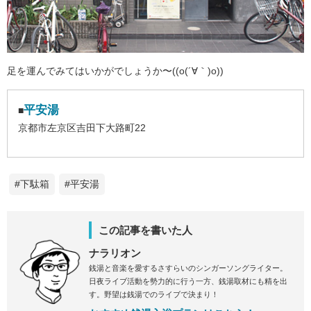
足を運んでみてはいかがでしょうか〜((o(´∀｀)o))
平安湯
■
京都市左京区吉田下大路町22
#下駄箱
#平安湯
この記事を書いた人
ナラリオン
銭湯と音楽を愛するさすらいのシンガーソングライター。
日夜ライブ活動を勢力的に行う一方、銭湯取材にも精を出
す。野望は銭湯でのライブで決まり！