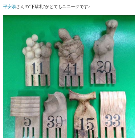
平安湯
さんの"下駄札"がとてもユニークです♪