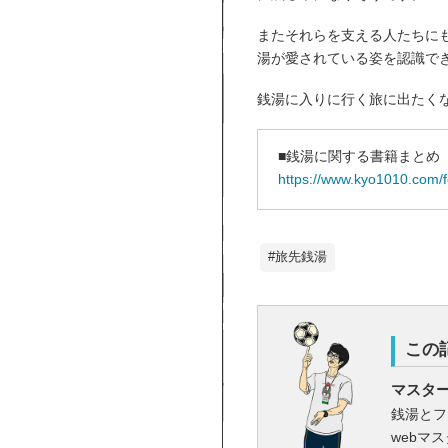
またそれらを支える人たちに
湯が愛されている姿を認識で
銭湯に入りに行く旅に出たくな
■銭湯に関する書籍まとめ
https://www.kyo1010.com/
#旅先銭湯
この
マスタ
銭湯とフ
webマ