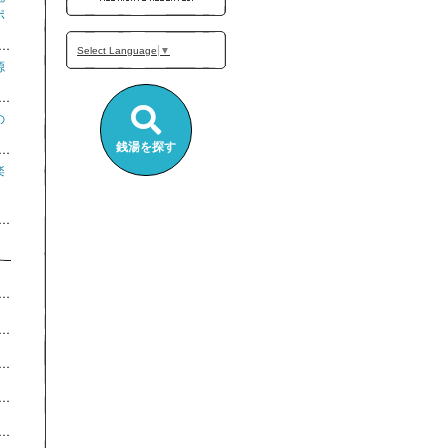
ポ
Select Language
▼
源
の
銭湯を探す
楽