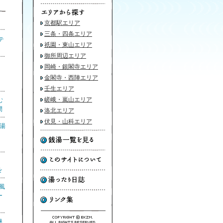
京都駅エリア
三条・四条エリア
テ
祇園・東山エリア
御所周辺エリア
湯
岡崎・銀閣寺エリア
金閣寺・西陣エリア
壬生エリア
嵯峨・嵐山エリア
む
間
洛北エリア
伏見・山科エリア
銭湯
り
を
風
ー
魅