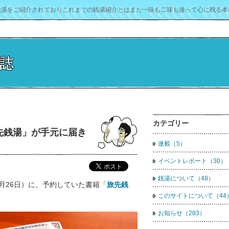
銭湯をご紹介されておりこれまでの銭湯紹介とはまた一味も二味も違って心に残る本
カテゴリー
先銭湯」が手元に届き
連載（5）
イベントレポート（30）
銭湯について（48）
1月26日）に、予約していた書籍「
旅先銭
このサイトについて（44
お知らせ（283）