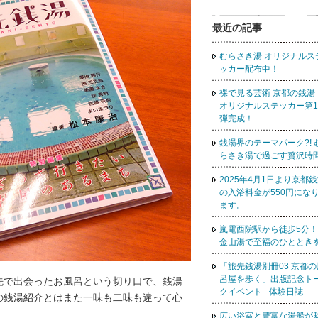
最近の記事
むらさき湯 オリジナルス
ッカー配布中！
裸で見る芸術 京都の銭
オリジナルステッカー第1
弾完成！
銭湯界のテーマパーク?! 
らさき湯で過ごす贅沢時
2025年4月1日より京都
の入浴料金が550円にな
ます。
嵐電西院駅から徒歩5分！
金山湯で至福のひととき
「旅先銭湯別冊03 京都の
呂屋を歩く」出版記念ト
先で出会ったお風呂という切り口で、銭湯
クイベント - 体験日誌
の銭湯紹介とはまた一味も二味も違って心
広い浴室と豊富な湯船が