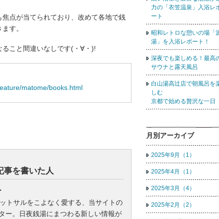
力の「衣笠温泉」入浴レ
ート
も焦点が当てられており、改めて各地で銭
きます。
昭和レトロな憩いの場「
湯」を入浴レポート！
ること間違いなしです(・∀・)!
深夜でも楽しめる！最高
サウナと露天風呂
白山湯高辻店で朝風呂を
feature/matome/books.html
しむ
京都で始める贅沢な一日
月別アーカイブ
2025年9月（1）
記事を書いた人
2025年4月（1）
2025年3月（4）
ー
ットサルをこよなく愛する、当サイトの
2025年2月（2）
スター。日夜銭湯にまつわる新しい情報が