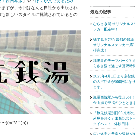
そ：西日本版
」や「
ぼくが父であるため
いますが、今回はなんと自社から出版され
最近の記事
方も新しいスタイルに挑戦されているとの
むらさき湯 オリジナルス
ッカー配布中！
裸で見る芸術 京都の銭
オリジナルステッカー第1
弾完成！
銭湯界のテーマパーク?! 
らさき湯で過ごす贅沢時
2025年4月1日より京都
の入浴料金が550円にな
ます。
嵐電西院駅から徒歩5分！
金山湯で至福のひととき
「旅先銭湯別冊03 京都の
呂屋を歩く」出版記念ト
o(´∀｀)o))
クイベント - 体験日誌
広い浴室と豊富な湯船が