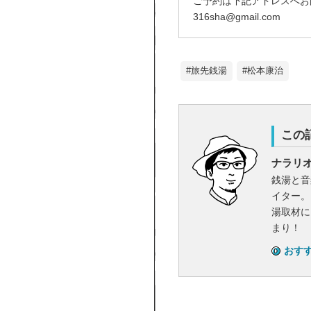
ご予約は下記アドレスへお
316sha@gmail.com
#旅先銭湯
#松本康治
この
ナラリ
銭湯と音
イター。
湯取材に
まり！
おす