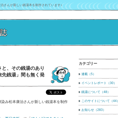
治さんが新しい銭湯本を制作されています♪
カテゴリー
さと、その銭湯のあり
旅先銭湯」間も無く発
連載（5）
イベントレポート（30）
銭湯について（48）
このサイトについて（44
馴染み松本康治さんが新しい銭湯本を制作
お知らせ（283）