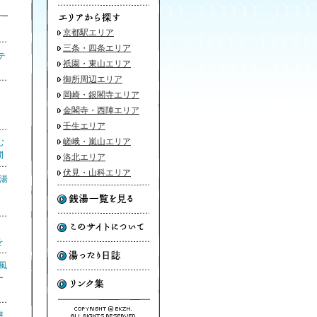
京都駅エリア
三条・四条エリア
テ
祇園・東山エリア
御所周辺エリア
湯
岡崎・銀閣寺エリア
金閣寺・西陣エリア
壬生エリア
嵯峨・嵐山エリア
む
間
洛北エリア
伏見・山科エリア
銭湯
り
を
風
ー
魅