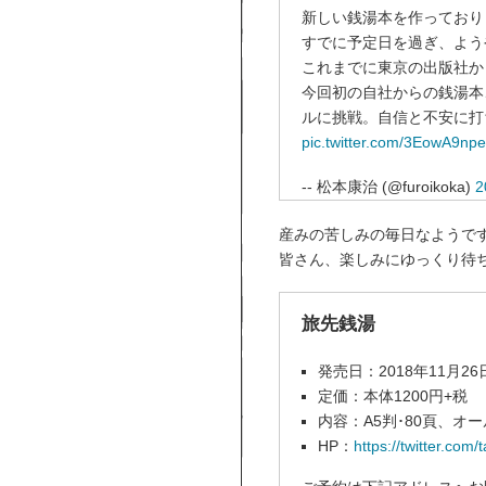
新しい銭湯本を作っており
すでに予定日を過ぎ、よう
これまでに東京の出版社か
今回初の自社からの銭湯本
ルに挑戦。自信と不安に打
pic.twitter.com/3EowA9np
-- 松本康治 (@furoikoka)
2
産みの苦しみの毎日なようで
皆さん、楽しみにゆっくり待ちま
旅先銭湯
発売日：2018年11月2
定価：本体1200円+税
内容：A5判･80頁、オ
HP：
https://twitter.com/