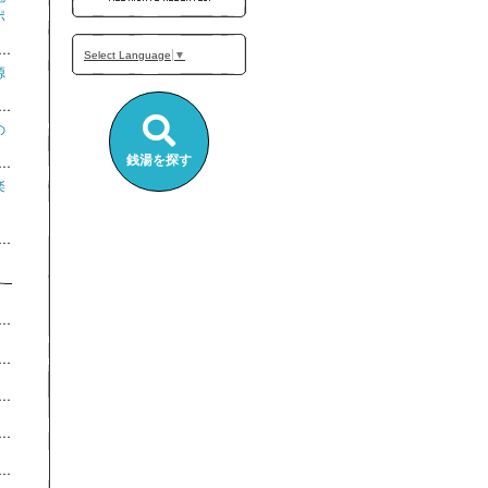
ポ
Select Language
▼
源
の
銭湯を探す
楽