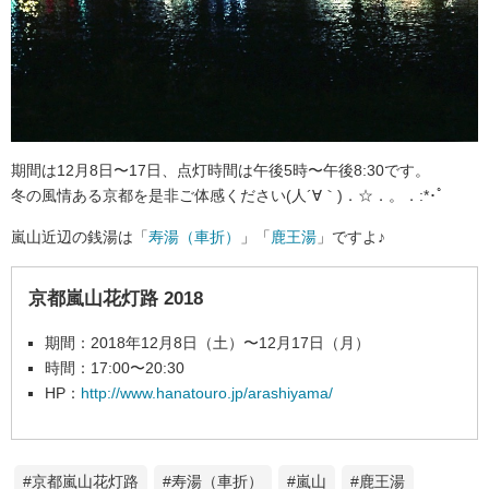
期間は12月8日〜17日、点灯時間は午後5時〜午後8:30です。
冬の風情ある京都を是非ご体感ください(人´∀｀)．☆．。．:*･ﾟ
嵐山近辺の銭湯は「
寿湯（車折）
」「
鹿王湯
」ですよ♪
京都嵐山花灯路 2018
期間：2018年12月8日（土）〜12月17日（月）
時間：17:00〜20:30
HP：
http://www.hanatouro.jp/arashiyama/
#京都嵐山花灯路
#寿湯（車折）
#嵐山
#鹿王湯