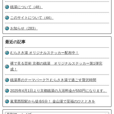
銭湯について（48）
このサイトについて（44）
お知らせ（283）
最近の記事
むらさき湯 オリジナルステッカー配布中！
裸で見る芸術 京都の銭湯 オリジナルステッカー第1弾完
成！
銭湯界のテーマパーク?! むらさき湯で過ごす贅沢時間
2025年4月1日より京都銭湯の入浴料金が550円になります。
嵐電西院駅から徒歩5分！ 金山湯で至福のひとときを