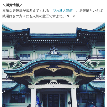
＼滋賀情報／
立派な唐破風が出迎えてくれる「
びわ湖大津館
」。唐破風といえば
銭湯好きの方々にも人気の意匠ですよね(・∀・)!