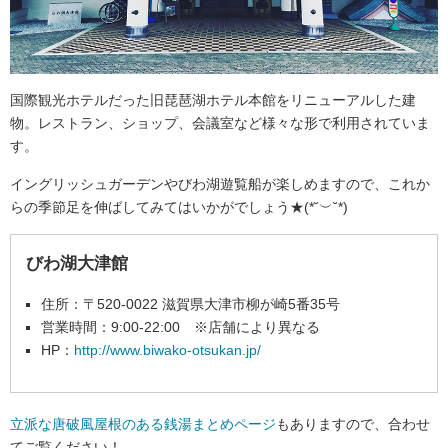
国際観光ホテルだった旧琵琶湖ホテル本館をリニューアルした建
物。レストラン、ショップ、会議室など様々な形で利用されていま
す。
イングリッシュガーデンやびわ湖遊覧船が楽しめますので、これか
らの季節足を伸ばしてみてはいかがでしょう★(*˘︶˘*)
びわ湖大津館
住所：〒520-0022 滋賀県大津市柳が崎5番35号
営業時間：9:00-22:00 ※店舗により異なる
HP：
http://www.biwako-otsukan.jp/
立派な唐破風屋根のある銭湯まとめページ
もありますので、合わせ
てご覧ください！