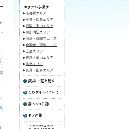
京都駅エリア
三条・四条エリア
テ
祇園・東山エリア
御所周辺エリア
湯
岡崎・銀閣寺エリア
金閣寺・西陣エリア
壬生エリア
嵯峨・嵐山エリア
む
間
洛北エリア
伏見・山科エリア
銭湯
り
を
風
ー
魅