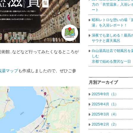
力の「衣笠温泉」入浴レ
ート
昭和レトロな憩いの場「
湯」を入浴レポート！
深夜でも楽しめる！最高
サウナと露天風呂
白山湯高辻店で朝風呂を
術館..などなど行ってみたくなるところが
しむ
京都で始める贅沢な一日
銭湯マップ
も作成しましたので、ぜひご参
月別アーカイブ
2025年9月（1）
2025年4月（1）
2025年3月（4）
2025年2月（2）