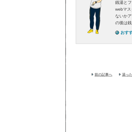
銭湯とフ
webマ
ないかア
の後は銭
おす
前の記事へ
湯っ