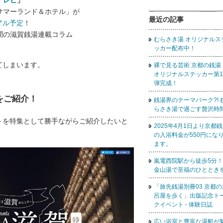
テレビ
」
サマーランド＆ホテル」が
最近の記事
アル予定
！
聞の滋賀銭湯連載コラム
むらさき湯 オリジナルス
ッカー配布中！
てしまいます。
裸で見る芸術 京都の銭
オリジナルステッカー第1
弾完成！
をご紹介！
銭湯界のテーマパーク?! 
らさき湯で過ごす贅沢時
トを特集として勝手ながらご紹介したいと
2025年4月1日より京都
の入浴料金が550円にな
ます。
嵐電西院駅から徒歩5分！
金山湯で至福のひととき
「旅先銭湯別冊03 京都の
呂屋を歩く」出版記念ト
クイベント - 体験日誌
広い浴室と豊富な湯船が