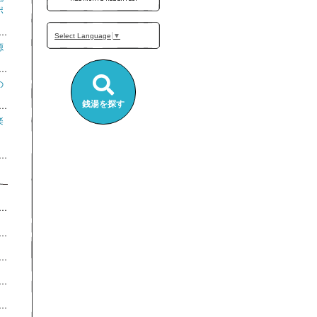
ポ
Select Language
▼
源
の
銭湯を探す
楽