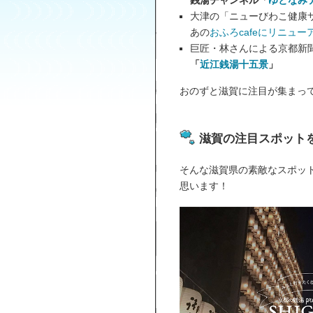
銭湯チャンネル「
ゆとなみ
大津の「ニューびわこ健康
あの
おふろcafeにリニュー
巨匠・林さんによる京都新
「
近江銭湯十五景
」
おのずと滋賀に注目が集まっ
滋賀の注目スポット
そんな滋賀県の素敵なスポッ
思います！