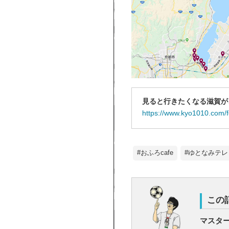
見ると行きたくなる滋賀が
https://www.kyo1010.com/f
#おふろcafe
#ゆとなみテレ
この
マスタ