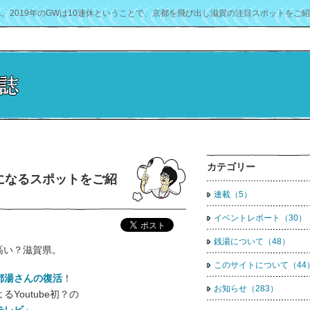
。2019年のGWは10連休ということで、京都を飛び出し滋賀の注目スポットをご
カテゴリー
になるスポットをご紹
連載（5）
イベントレポート（30）
銭湯について（48）
高い？滋賀県。
このサイトについて（44
都湯さんの復活
！
お知らせ（283）
Youtube初？の