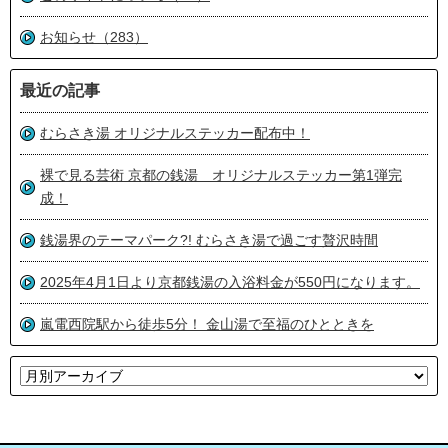
お知らせ（283）
最近の記事
むらさき湯 オリジナルステッカー配布中！
裸で見る芸術 京都の銭湯 オリジナルステッカー第1弾完
成！
銭湯界のテーマパーク?! むらさき湯で過ごす贅沢時間
2025年4月1日より京都銭湯の入浴料金が550円になります。
嵐電西院駅から徒歩5分！ 金山湯で至福のひとときを