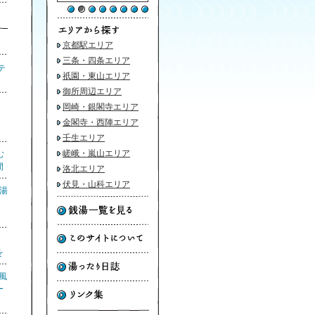
京都駅エリア
三条・四条エリア
テ
祇園・東山エリア
御所周辺エリア
湯
岡崎・銀閣寺エリア
金閣寺・西陣エリア
壬生エリア
嵯峨・嵐山エリア
む
間
洛北エリア
伏見・山科エリア
銭湯
り
を
風
ー