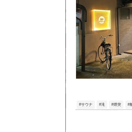
#サウナ
#滝
#煙突
#