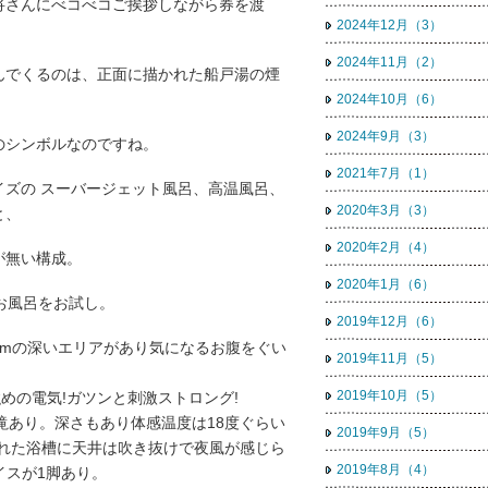
将さんにべコべコご挨拶しながら券を渡
2024年12月（3）
2024年11月（2）
んでくるのは、正面に描かれた船戸湯の煙
2024年10月（6）
2024年9月（3）
のシンボルなのですね。
2021年7月（1）
イズの スーバージェット風呂、高温風呂、
2020年3月（3）
と、
2020年2月（4）
が無い構成。
2020年1月（6）
お風呂をお試し。
2019年12月（6）
0cmの深いエリアがあり気になるお腹をぐい
2019年11月（5）
2019年10月（5）
強めの電気!ガツンと刺激ストロング!
バ滝あり。深さもあり体感温度は18度ぐらい
2019年9月（5）
られた浴槽に天井は吹き抜けで夜風が感じら
2019年8月（4）
イスが1脚あり。