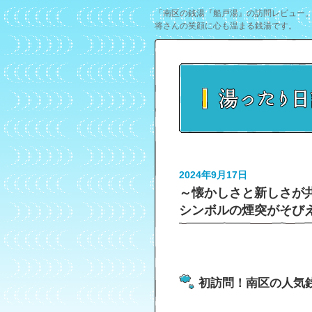
「南区の銭湯『船戸湯』の訪問レビュー
将さんの笑顔に心も温まる銭湯です。
2024年9月17日
～懐かしさと新しさが
シンボルの煙突がそび
初訪問！南区の人気