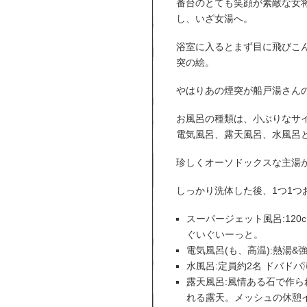
番台のとても笑顔が素敵な女
し、いざ女湯へ。
浴室に入るとまず目に飛びこ
突の絵。
やはりあの煙突が船戸湯さん
お風呂の種類は、小ぶりなサ
電気風呂、露天風呂、水風呂
珍しくオーソドックスな主湯
しっかり洗体した後、1つ1つ
スーパージェット風呂:12
ぐいぐいーっと。
電気風呂(も、高温):熱湯&
水風呂:定員約2名 ドバド
露天風呂:風情ある石で作
れる露天。メッシュの休憩