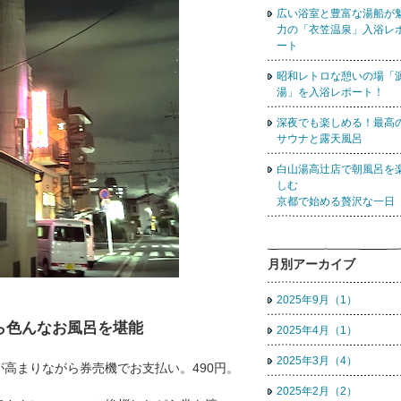
広い浴室と豊富な湯船が
力の「衣笠温泉」入浴レ
ート
昭和レトロな憩いの場「
湯」を入浴レポート！
深夜でも楽しめる！最高
サウナと露天風呂
白山湯高辻店で朝風呂を
しむ
京都で始める贅沢な一日
月別アーカイブ
2025年9月（1）
ら色んなお風呂を堪能
2025年4月（1）
2025年3月（4）
高まりながら券売機でお支払い。490円。
2025年2月（2）