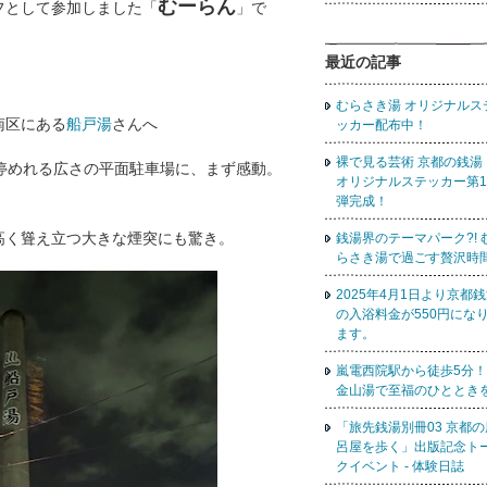
むーらん
フとして参加しました「
」で
最近の記事
むらさき湯 オリジナルス
南区にある
船戸湯
さんへ
ッカー配布中！
裸で見る芸術 京都の銭
停めれる広さの平面駐車場に、まず感動。
オリジナルステッカー第1
弾完成！
高く聳え立つ大きな煙突にも驚き。
銭湯界のテーマパーク?! 
らさき湯で過ごす贅沢時
2025年4月1日より京都
の入浴料金が550円にな
ます。
嵐電西院駅から徒歩5分！
金山湯で至福のひととき
「旅先銭湯別冊03 京都の
呂屋を歩く」出版記念ト
クイベント - 体験日誌