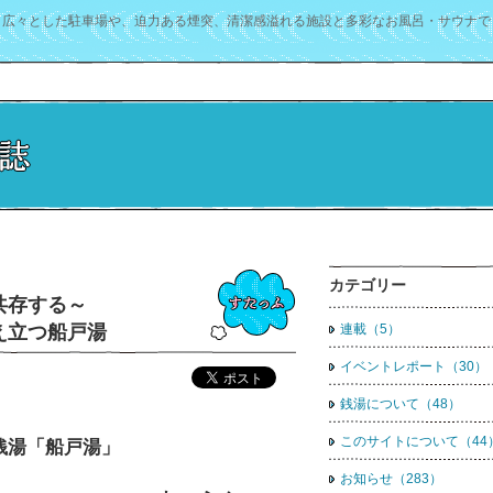
。広々とした駐車場や、迫力ある煙突、清潔感溢れる施設と多彩なお風呂・サウナで
カテゴリー
共存する～
え立つ船戸湯
連載（5）
イベントレポート（30）
銭湯について（48）
このサイトについて（44
銭湯「船戸湯」
お知らせ（283）