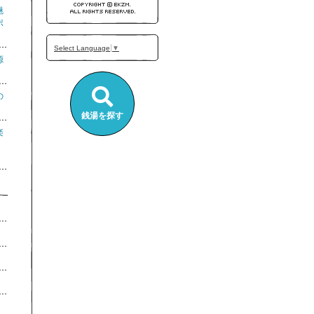
魅
ポ
Select Language
▼
源
の
銭湯を探す
楽