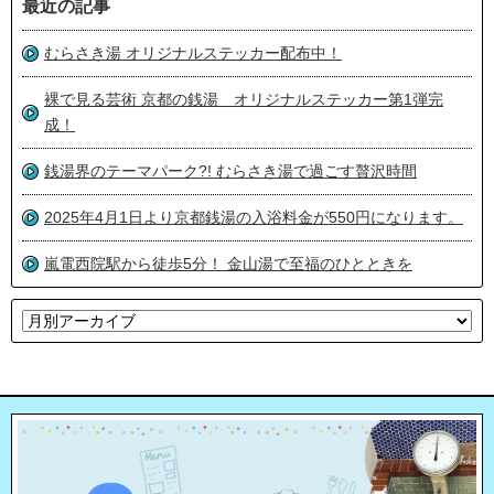
最近の記事
むらさき湯 オリジナルステッカー配布中！
裸で見る芸術 京都の銭湯 オリジナルステッカー第1弾完
成！
銭湯界のテーマパーク?! むらさき湯で過ごす贅沢時間
2025年4月1日より京都銭湯の入浴料金が550円になります。
嵐電西院駅から徒歩5分！ 金山湯で至福のひとときを