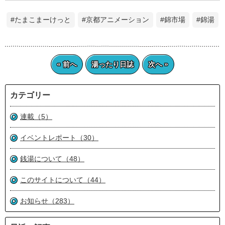
#たまこまーけっと
#京都アニメーション
#錦市場
#錦湯
« 前へ
湯ったり日誌
次へ »
カテゴリー
連載（5）
イベントレポート（30）
銭湯について（48）
このサイトについて（44）
お知らせ（283）