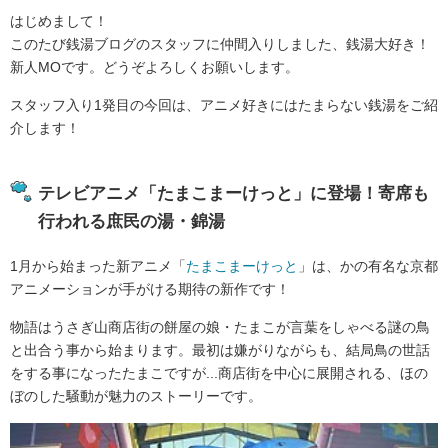
はじめまして！
このたび銭湯ブログのスタッフに仲間入りしました、銭湯大好き！
新人MOです。どうぞよろしくお願いします。
スタッフ入り1発目の今回は、アニメ好きにはたまらない銭湯をご紹
介します！
テレビアニメ「たまこまーけっと」に登場！寄席も
行われる庶民の湯・錦湯
1月から始まった新アニメ「
たまこまーけっと
」は、かの有名な京都
アニメーションが手がける期待の新作です！
物語はうさぎ山商店街の餅屋の娘・たまこが言葉をしゃべる謎の鳥
と出合う事から始まります。最初は嫌がりながらも、結局鳥の世話
をする事になったたまこですが...商店街を中心に展開される、ほの
ぼのした騒動が魅力のストーリーです。