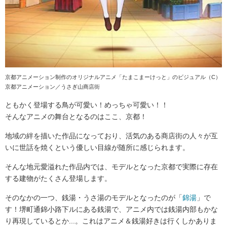
京都アニメーション制作のオリジナルアニメ「たまこまーけっと」のビジュアル（C）
京都アニメーション／うさぎ山商店街
ともかく登場する鳥が可愛い！めっちゃ可愛い！！
そんなアニメの舞台となるのはここ、京都！
地域の絆を描いた作品になっており、活気のある商店街の人々が互
いに世話を焼くという優しい目線が随所に感じられます。
そんな地元愛溢れた作品内では、モデルとなった京都で実際に存在
する建物がたくさん登場します。
そのなかの一つ、銭湯・うさ湯のモデルとなったのが「
錦湯
」で
す！堺町通錦小路下ルにある銭湯で、アニメ内では銭湯内部もかな
り再現しているとか...。これはアニメ＆銭湯好きは行くしかありま