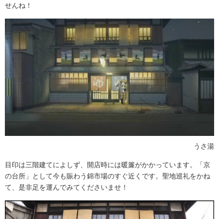
せんね！
うさ湯
目印は三階建てによしず、開店時には暖簾がかかっています。「京
の台所」として今も賑わう錦市場のすぐ近くです。聖地巡礼をかね
て、是非足を運んでみてくださいませ！