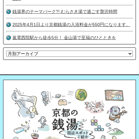
銭湯界のテーマパーク?! むらさき湯で過ごす贅沢時間
2025年4月1日より京都銭湯の入浴料金が550円になります。
嵐電西院駅から徒歩5分！ 金山湯で至福のひとときを