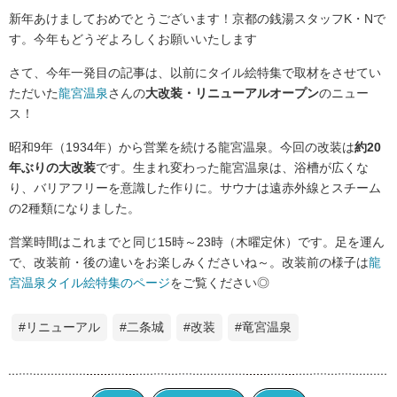
新年あけましておめでとうございます！京都の銭湯スタッフK・Nで
す。今年もどうぞよろしくお願いいたします
さて、今年一発目の記事は、以前にタイル絵特集で取材をさせてい
ただいた
龍宮温泉
さんの
大改装・リニューアルオープン
のニュー
ス！
昭和9年（1934年）から営業を続ける龍宮温泉。今回の改装は
約20
年ぶりの大改装
です。生まれ変わった龍宮温泉は、浴槽が広くな
り、バリアフリーを意識した作りに。サウナは遠赤外線とスチーム
の2種類になりました。
営業時間はこれまでと同じ15時～23時（木曜定休）です。足を運ん
で、改装前・後の違いをお楽しみくださいね～。改装前の様子は
龍
宮温泉タイル絵特集のページ
をご覧ください◎
#リニューアル
#二条城
#改装
#竜宮温泉