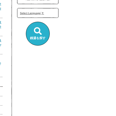
業
新
Select Language
▼
成
乗
銭湯を探す
銭
ぴ
せ