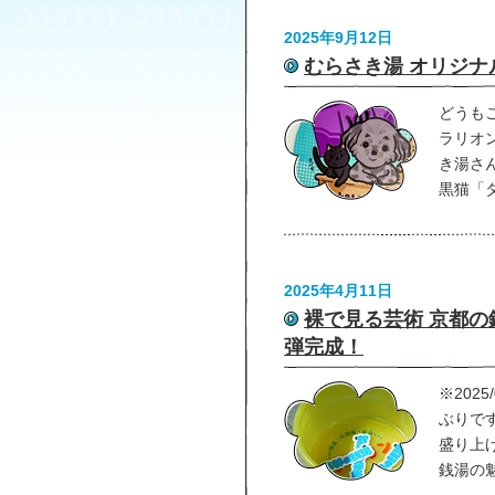
2025年9月12日
むらさき湯 オリジ
どうも
ラリオ
き湯さ
黒猫「
2025年4月11日
裸で見る芸術 京都の
弾完成！
※202
ぶりで
盛り上
銭湯の