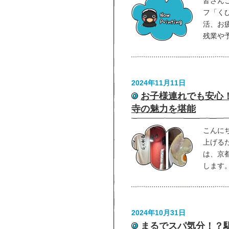
皆さん
フ「く
活、お
残業や
2024年11月11日
お子様連れでも安心
寺の魅力を堪能
こんに
上げる
は、京
します。
2024年10月31日
まるでスパ気分！？