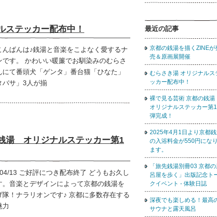
ナルステッカー配布中！
最近の記事
京都の銭湯を描くZINEが
こんばんは♪銭湯と音楽をこよなく愛するナ
売＆原画展開催
ンです。 かわいい暖簾でお馴染みのむらさ
んにて番頭犬「ゲンタ」番台猫「ひなた」
むらさき湯 オリジナルス
ッカー配布中！
タバサ」3人が揃
裸で見る芸術 京都の銭
オリジナルステッカー第1
弾完成！
2025年4月1日より京都
銭湯 オリジナルステッカー第1
の入浴料金が550円にな
ます。
「旅先銭湯別冊03 京都の
5/04/13 ご好評につき配布終了 どうもお久し
呂屋を歩く」出版記念ト
す。音楽とデザインによって京都の銭湯を
クイベント - 体験日誌
げ隊！ナラリオンです♪ 京都に多数存在する
深夜でも楽しめる！最高
魅力
サウナと露天風呂