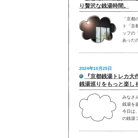
り贅沢な銭湯時間。
「京都
ト「京
ッフの
あった
2024年10月25日
『京都銭湯トレカ大
銭湯巡りをもっと楽し
みなさ
銭湯を
今日は
の銭湯