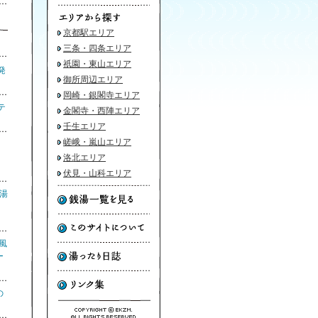
京都駅エリア
三条・四条エリア
祇園・東山エリア
発
御所周辺エリア
岡崎・銀閣寺エリア
テ
金閣寺・西陣エリア
壬生エリア
嵯峨・嵐山エリア
湯
洛北エリア
伏見・山科エリア
銭湯
り
風
ー
の