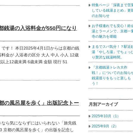
特集ページ「深夜まで営
している銭湯まとめ」更
のお知らせ
お子様連れでも安心！鈴
京都銭湯の入浴料金が550円になり
湯とラーメンで、京都一
寺の魅力を堪能
まるでスパ気分！？駅近
です！ 本日2025年4月1日からは京都の銭
湯「やしろ湯」でちょっ
料金が 入浴者の区分 大人 中人 小人 12歳
り贅沢な銭湯時間。
歳以上12歳未満 6歳未満 金額 現行 51
『京都銭湯トレカ大作
戦！』についてのお知ら
銭湯巡りをもっと楽しも
う！
京都の風呂屋を歩く」出版記念トー
月別アーカイブ
2025年10月（1）
きなら気にならずにはいられない「旅先銭
2025年9月（2）
03 京都の風呂屋を歩く」の出版を記念し