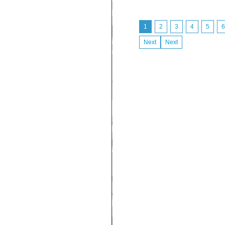
1
2
3
4
5
6
Next
Next