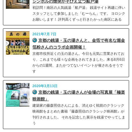
シンボルの煙突がそびえ立つ船戸湯
初訪問！南区の人気銭湯「船戸湯」 銭湯サイト再建に伴い
スタッフとして参加しました「むーらん」です。 ヨロシク
お願いします！ 評判高くずっと行きたかった南区にある
2021年7月 7日
京都の銭湯・玉の湯さんと、金箔で有名な堀金
箔粉さんのコラボ企画開催！
京都市役所近くの玉の湯さん。今日も元気に営業されてお
り、これまでも様々な企画をされてきました。来る8月6日
からの1週間、またかつてないイベントが催されるそうで
す
2020年3月13日
京都の銭湯・玉の湯さんが会場の写真展「極楽
映画館」
建築家の藤森照信さんによる、消えゆく戦前のクラシック
映画館をまとめた書籍『藤森照信のクラシック映画館』が
刊行されました。 それを記念した展示を銭湯でやってしま
う