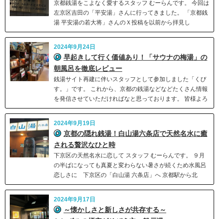
京都銭湯をこよなく愛するスタッフ むーらんです。 今回は
左京区吉田の「平安湯」さんに行ってきました。 「京都銭
湯 平安湯の若大将」さんのＸ投稿を以前から拝見し
2024年9月24日
早起きして行く価値あり！「サウナの梅湯」の
朝風呂を徹底レビュー
銭湯サイト再建に伴いスタッフとして参加しました「くび
す。」です。 これから、京都の銭湯などなどたくさん情報
を発信させていただければなと思っております。 皆様よろ
2024年9月19日
京都の隠れ銭湯！白山湯六条店で天然名水に癒
される贅沢なひと時
下京区の天然名水に恋して スタッフ むーらんです。 ９月
の半ばになっても真夏と変わらない暑さが続くため水風呂
恋しさに 下京区の「白山湯 六条店」へ 京都駅から北
2024年9月17日
～懐かしさと新しさが共存する～