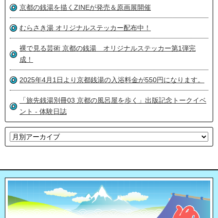
京都の銭湯を描くZINEが発売＆原画展開催
むらさき湯 オリジナルステッカー配布中！
裸で見る芸術 京都の銭湯 オリジナルステッカー第1弾完
成！
2025年4月1日より京都銭湯の入浴料金が550円になります。
「旅先銭湯別冊03 京都の風呂屋を歩く」出版記念トークイベ
ント - 体験日誌